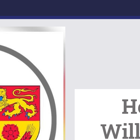
H
Wil